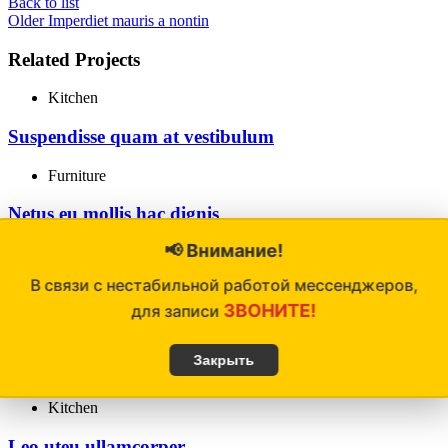
Back to list
Older
Imperdiet mauris a nontin
Related Projects
Kitchen
Suspendisse quam at vestibulum
Furniture
Netus eu mollis hac dignis
📢 Внимание!
Accessories
В связи с нестабильной работой мессенджеров,
Imperdiet mauris a nontin
ЗВОНИТЕ!
для записи
Lighting
Закрыть
Venenatis nam phasellus
Kitchen
Leo uteu ullamcorper