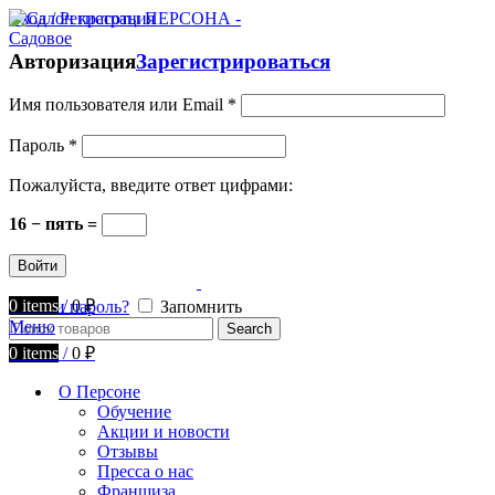
Вход / Регистрация
Авторизация
Зарегистрироваться
Имя пользователя или Email
*
Пароль
*
Пожалуйста, введите ответ цифрами:
16 − пять =
Войти
0
items
/
0
₽
Забыли пароль?
Запомнить
Меню
Search
0
items
/
0
₽
О Персоне
Обучение
Акции и новости
Отзывы
Пресса о нас
Франшиза