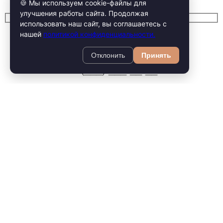
Забронировать
🍪 Мы используем cookie-файлы для
улучшения работы сайта. Продолжая
использовать наш сайт, вы соглашаетесь с
нашей
политикой конфиденциальности.
Отклонить
Принять
Позвонить сейчас
Соглашаюсь на обработку персональных данных в
соответсвии с
политикой конфиденциальности
.
Отправить
×
Вам ПЕРСОНАльная скидка 20%!
Запишитесь в Персону — получи скидку 20% от двух услуг.