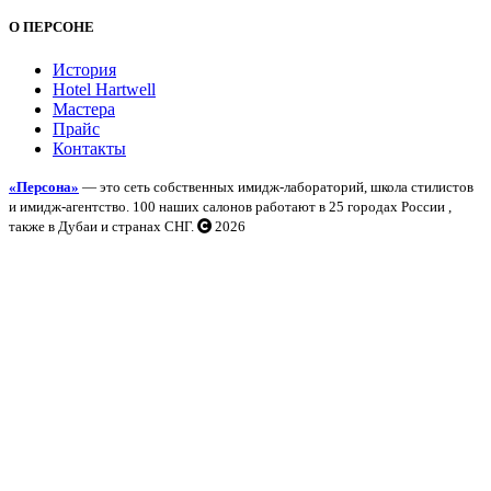
О ПЕРСОНЕ
История
Hotel Hartwell
Мастера
Прайс
Контакты
«Персона»
— это сеть собственных имидж-лабораторий, школа стилистов
и имидж-агентство. 100 наших салонов работают в 25 городах России ,
также в Дубаи и странах СНГ.
2026